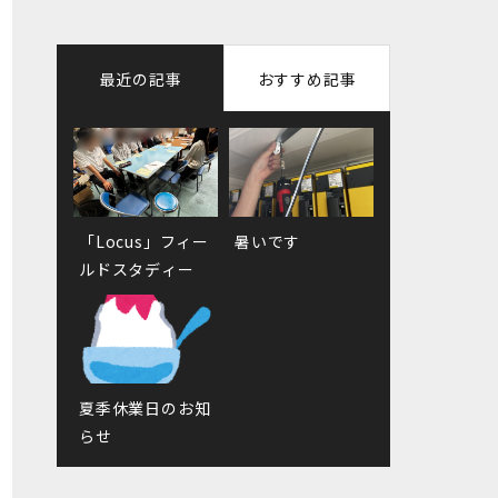
最近の記事
おすすめ記事
「Locus」フィー
正社員募集のお知
暑いです
ゆきおとななこを
ルドスタディー
らせ
お花屋さんに
夏季休業日のお知
6月生まれお誕生
らせ
日会