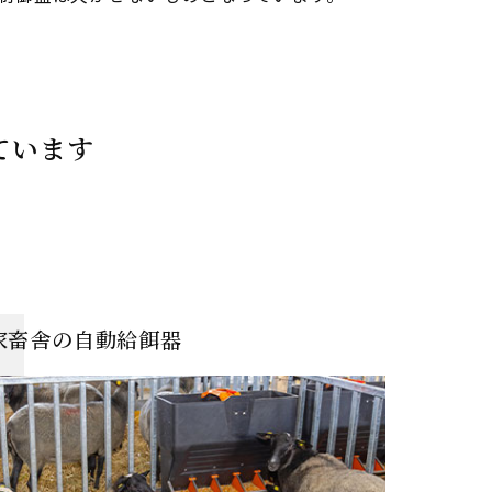
ています
家畜舎の自動給餌器