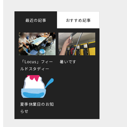
最近の記事
おすすめ記事
「Locus」フィー
改めまして自己紹
暑いです
社員の休日
ルドスタディー
介 Nくん編
夏季休業日のお知
取材を受けました
らせ