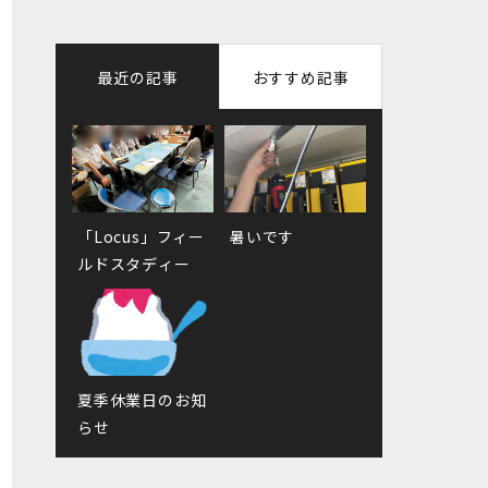
最近の記事
おすすめ記事
「Locus」フィー
徳島へ
暑いです
お誕生日会
ルドスタディー
商談会
夏季休業日のお知
らせ