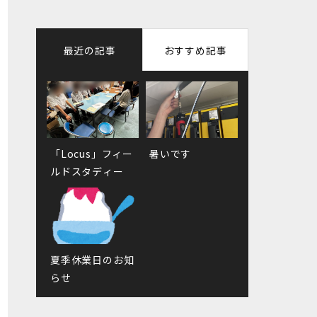
最近の記事
おすすめ記事
「Locus」フィー
徳島県へ納品に
暑いです
今月のめあて
ルドスタディー
制御盤ができるま
夏季休業日のお知
で②
らせ