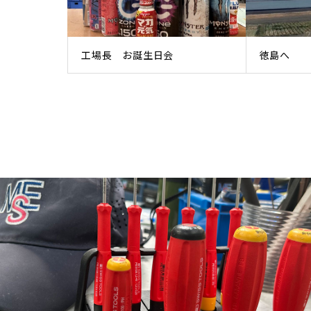
工場長 お誕生日会
徳島へ