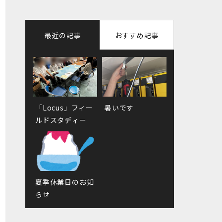
最近の記事
おすすめ記事
「Locus」フィー
臨時休業日のお知
暑いです
徳島県へ納品に
ルドスタディー
らせ
夏季休業日のお知
ゆきおとななこ展
らせ
示中